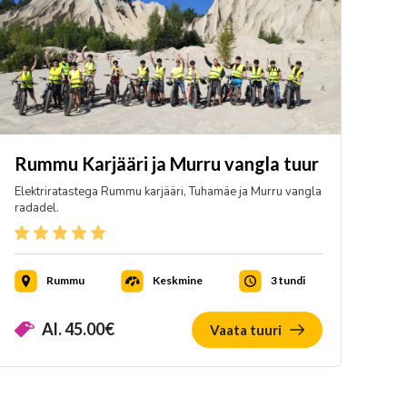
Rummu Karjääri ja Murru vangla tuur
Elektriratastega Rummu karjääri, Tuhamäe ja Murru vangla
radadel.
Rummu
Keskmine
3 tundi
Al.
45.00
€
Vaata tuuri