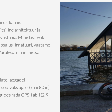
nnus, kaunis
tsiline arhitektuur ja
avastama. Mine tea, ehk
salus linnatuuri, vaatame
u Paralepa männimetsa
dlatel aegadel
sobivaks ajaks (kuni 80 in)
gides rada GPS-i abil (2-9