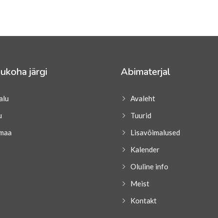
ukoha järgi
Abimaterjal
alu
Avaleht
u
Tuurid
maa
Lisavõimalused
Kalender
Oluline info
Meist
Kontakt