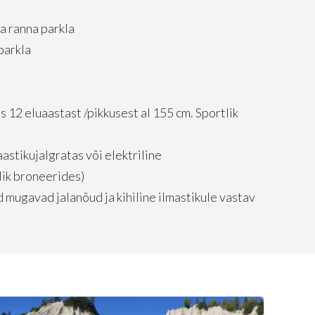
pa ranna parkla
parkla
s 12 eluaastast /pikkusest al 155 cm. Sportlik
astikujalgratas või elektriline
lik broneerides)
 mugavad jalanõud ja kihiline ilmastikule vastav