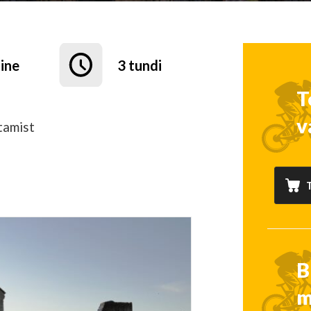
ine
3 tundi
T
v
tamist
B
m