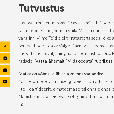
Tutvustus
Haapsalu on linn, mis väärib avastamist. Piiskopli
rannapromenaad , Suur ja Väike Viik, imeline puitpi
vanalinn- viime Teid elektriratastega seda kõike 
õnnestub kohtuda ka Valge Daamiga… Teeme Haap
üle Kiltsi lennuvälja ning naudime maastikusõit
radadel.
Vaata lähemalt “Mida oodata” rubriigist
.
Matka on võimalik läbi viia kolmes variandis:
* osaleda meie plaanilisel giideeritud matkal kin
* tellida gideeritud matk oma seltskonnale endale 
* läbida rada iseseisevalt self-guided matkana jär
in)