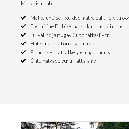
Matk sisaldab:
Matkajuht/ self guided matka puhul elektroo
Elektriline Fatbike maastikuratas või maasti
Turvaline ja mugav Cube rattakiiver
Halvema ilma korral vihmakeep
Plaanilisel matkal kerge magus amps
Õhtumatkade puhul rattalamp