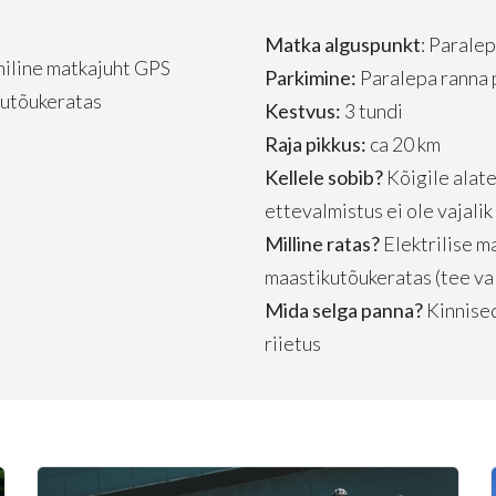
Matka alguspunkt
: Parale
niline matkajuht GPS
Parkimine:
Paralepa ranna 
kutõukeratas
Kestvus:
3 tundi
Raja pikkus:
ca 20 km
Kellele sobib?
Kõigile alate
ettevalmistus ei ole vajalik
Milline ratas?
Elektrilise ma
maastikutõukeratas (tee va
Mida selga panna?
Kinnised
riietus