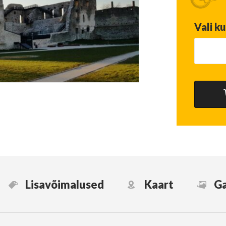
Vali k
Lisavõimalused
Kaart
Ga