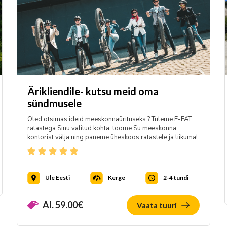
Ärikliendile- kutsu meid oma
sündmusele
Oled otsimas ideid meeskonnaürituseks ? Tuleme E-FAT
ratastega Sinu valitud kohta, toome Su meeskonna
kontorist välja ning paneme üheskoos ratastele ja liikuma!
Üle Eesti
Kerge
2-4 tundi
Al.
59.00
€
Vaata tuuri