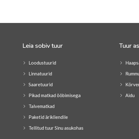
Leia sobiv tuur
Tuur as
Loodustuurid
Haaps
Linnatuurid
Rumm
Saaretuurid
Kõrve
Pikad matkad ööbimisega
Aidu
Talvematkad
Paketid ärikliendile
Tellitud tuur Sinu asukohas