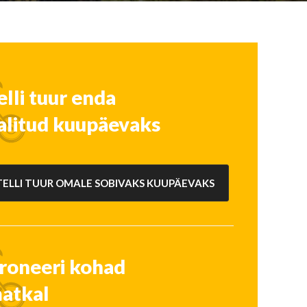
elli tuur enda
alitud kuupäevaks
TELLI TUUR OMALE SOBIVAKS KUUPÄEVAKS
roneeri kohad
atkal