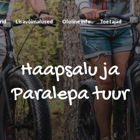
rid
Lisavõimalused
Oluline info
Toetajad
Haapsalu ja
Paralepa tuur