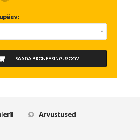
uupäev:
SAADA BRONEERINGUSOOV
lerii
Arvustused