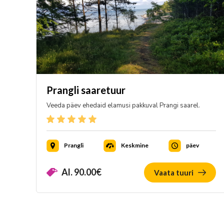
Prangli saaretuur
Veeda päev ehedaid elamusi pakkuval Prangi saarel.
Prangli
Keskmine
päev
Al.
90.00
€
Vaata tuuri